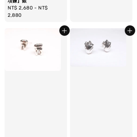
項鍊】銀
Regular
NT$ 2,680
-
NT$
price
2,880