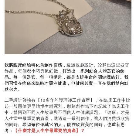
透過逗趣設計、詮釋出這些器官
我將臨床經驗轉化為創作靈感，
飾品，每個都小巧秀氣細緻，
打造出一系列結合人體器官的飾
品。每一個器官、每一項構造，都是支撐生命的關鍵螺絲釘。我
們習慣在病痛來臨時才關注健康，但健康其實一直在我們體內默
默努力。
二毛設計師擁有【10多年的護理師工作資歷】，在臨床工作中比
起一般同儕更早體悟生離死別，雕刻創作當下也記載了臨床工作
中，體悟到不同人生故事與不同的人生健康課題。『健康』才是
人生當中最重要的資產，透過這一系列創作，讓人們消費或欣賞
的同時。
希望每位佩戴它的人，能在欣賞美的同時，也重新思
考：
【
什麼才是人生中最重要的資產】？