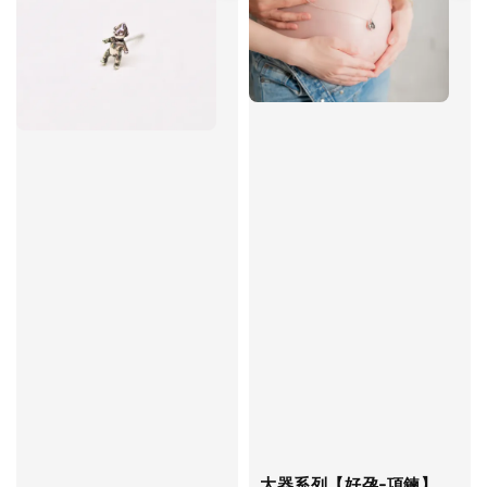
大器系列【好孕-項鍊】