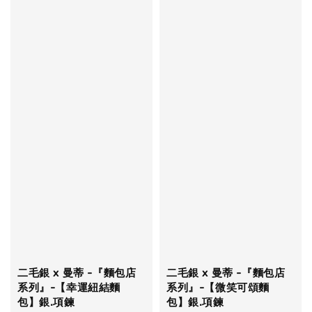
二毛銀 x 曼蒂 -『麵包店
二毛銀 x 曼蒂 -『麵包店
系列』-【幸運紐結麵
系列』-【微笑可頌麵
包】銀.項鍊
包】銀.項鍊