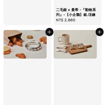
二毛銀 x 曼蒂 -『動物系
列』-【小企鵝】銀.項鍊
Regular
NT$ 2,880
price