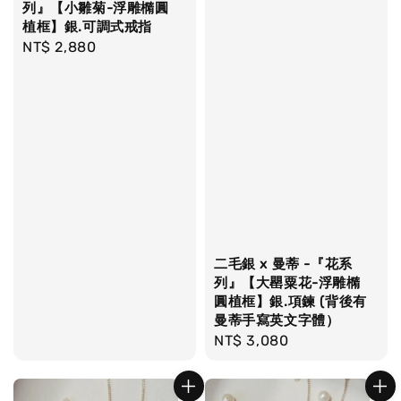
列』【小雛菊-浮雕橢圓
植框】銀.可調式戒指
Regular
NT$ 2,880
price
二毛銀 x 曼蒂 -『花系
列』【大罌粟花-浮雕橢
圓植框】銀.項鍊 (背後有
曼蒂手寫英文字體）
Regular
NT$ 3,080
price