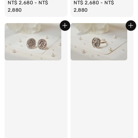
Regular
NT$ 2,680
-
NT$
Regular
NT$ 2,680
-
NT$
price
2,880
price
2,880