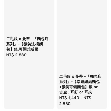
二毛銀 x 曼蒂 -『麵包店
系列』-【微笑法棍麵
包】銀.可調式戒圍
Regular
NT$ 2,880
price
二毛銀 x 曼蒂 -『麵包店
系列』-【幸運紐結麵包
+微笑可頌麵包】銀 or
古金 . 耳釘 or 耳夾
Regular
NT$ 1,440
-
NT$
price
2,880