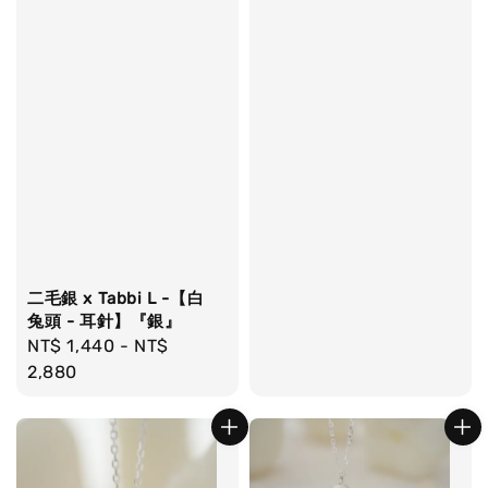
二毛銀 x Tabbi L -【白
兔頭 - 耳針】『銀』
Regular
NT$ 1,440
-
NT$
price
2,880