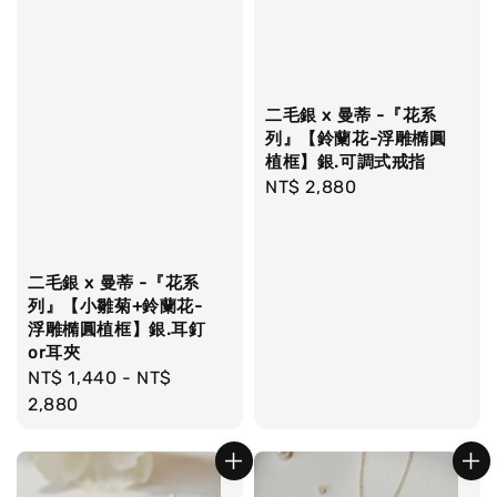
二毛銀 x 曼蒂 -『花系
列』【鈴蘭花-浮雕橢圓
植框】銀.可調式戒指
Regular
NT$ 2,880
price
二毛銀 x 曼蒂 -『花系
列』【小雛菊+鈴蘭花-
浮雕橢圓植框】銀.耳釘
or耳夾
Regular
NT$ 1,440
-
NT$
price
2,880