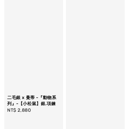
二毛銀 x 曼蒂 -『動物系
列』-【小松鼠】銀.項鍊
Regular
NT$ 2,880
price