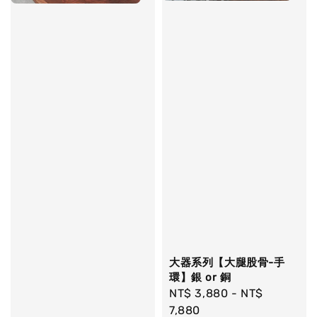
大器系列【大腿股骨-手
環】銀 or 銅
Regular
NT$ 3,880
-
NT$
price
7,880