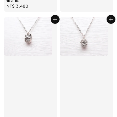
指】銀
Regular
NT$ 3,480
price