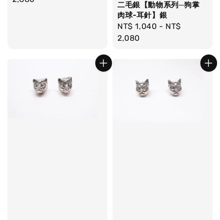
二毛銀【動物系列─狗掌
肉球-耳針】銀
Regular
NT$ 1,040
-
NT$
price
2,080