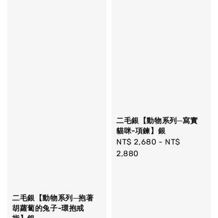
二毛銀【動物系列─寫實
貓咪-項鍊】銀
Regular
NT$ 2,680
-
NT$
price
2,880
二毛銀【動物系列─抱著
胡蘿蔔的兔子-環抱戒