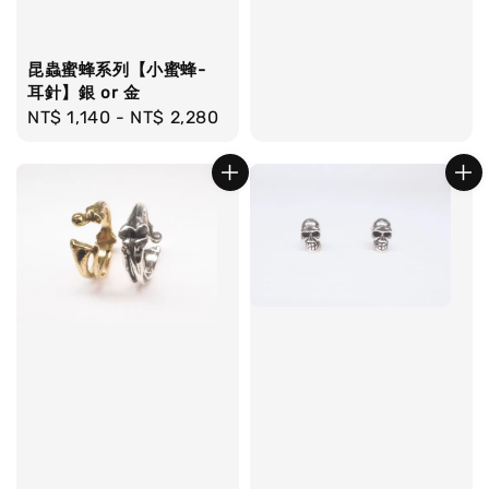
昆蟲蜜蜂系列【小蜜蜂-
耳針】銀 or 金
Regular
NT$ 1,140
-
NT$ 2,280
price