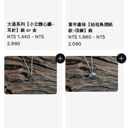
大器系列【小立體心臟-
童年趣味【始祖鳥摺紙
耳針】銀 or 金
款-項鍊】銀
Regular
NT$ 1,440
-
NT$
Regular
NT$ 1,880
-
NT$
price
2,880
price
2,080