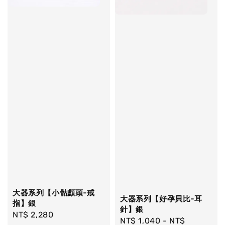
大器系列【小骷顱頭-戒
大器系列【好孕貝比-耳
指】銀
針】銀
Regular
NT$ 2,280
Regular
NT$ 1,040
-
NT$