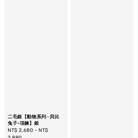
二毛銀【動物系列─貝比
兔子-項鍊】銀
Regular
NT$ 2,680
-
NT$
price
2,880