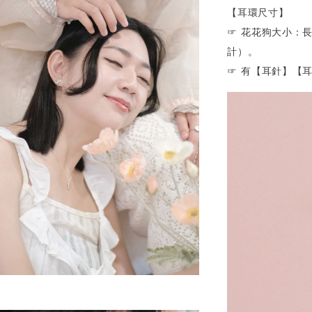
【耳環尺寸】
☞ 花花狗大小：長：
計）。
☞ 有【耳針】【