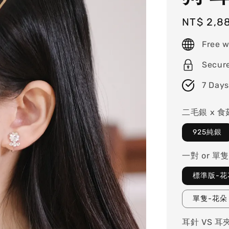
Regular
NT$ 2,8
price
Free w
Secur
7 Days
二毛銀 x 食
925純銀
一對 or 單隻
標準版-花
單隻-花朵
耳針 VS 耳