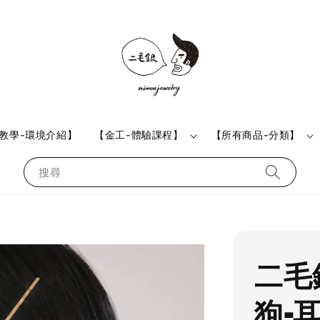
教學-環境介紹】
【金工-體驗課程】
【所有商品-分類】
搜尋
二毛銀
狗-