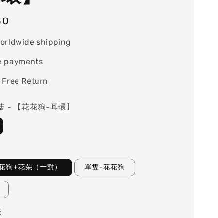
80
orldwide shipping
e payments
 Free Return
菇 - 【花花狗-耳環】
花狗+花朵（一對）
單隻-花花狗
夾