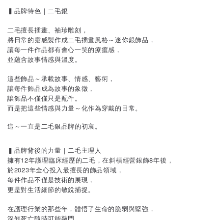
▍品牌特色｜二毛銀
二毛擅長插畫、袖珍雕刻，
將日常的靈感製作成二毛插畫風格～迷你銀飾品，
讓每一件作品都有會心一笑的療癒感，
並蘊含故事情感與溫度。
這些飾品～承載故事、情感、藝術，
讓每件飾品成為故事的象徵，
讓飾品不僅僅只是配件。
而是把這些情感與力量～化作為穿戴的日常。
這～一直是二毛銀品牌的初衷。
▍品牌背後的力量｜二毛主理人
擁有12年護理臨床經歷的二毛，在斜槓經營銀飾8年後，
於2023年全心投入最擅長的飾品領域，
每件作品不僅是技術的展現，
更是對生活細節的敏銳捕捉。
在護理行業的那些年，體悟了生命的脆弱與堅強，
深知死亡隨時可能敲門，