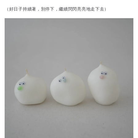
（好日子持續著，別停下，繼續閃閃亮亮地走下去）