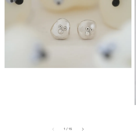
1
/
15