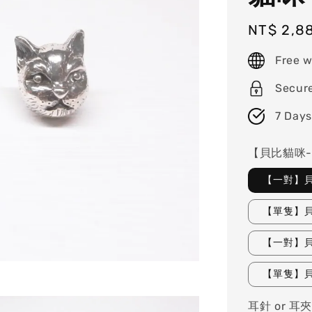
Regular
NT$ 2,8
price
Free w
Secur
7 Days
【貝比貓咪-
【一對】貝
【單隻】貝
【一對】貝
【單隻】貝
耳針 or 耳夾