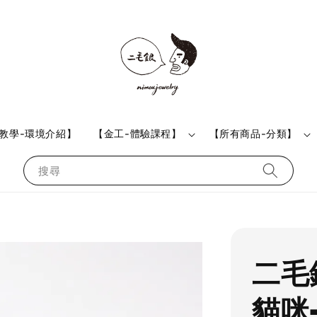
教學-環境介紹】
【金工-體驗課程】
【所有商品-分類】
搜尋
二毛
貓咪