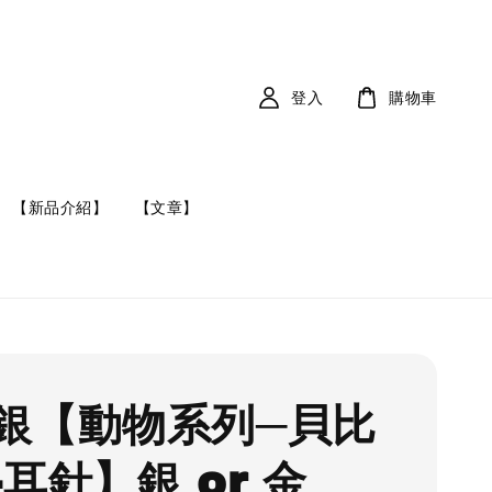
登入
購物車
【新品介紹】
【文章】
銀【動物系列─貝比
-耳針】銀 or 金