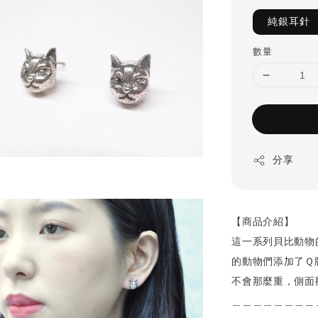
純銀耳針
數量
分享
【商品介紹】
這一系列貝比動物
的動物們添加了Ｑ
不會那麼重，側面
＿＿＿＿＿＿＿＿