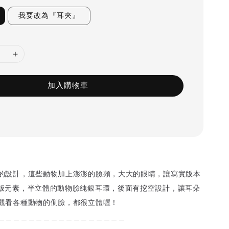
我要改為『耳夾』
加入購物車
的設計，這些動物加上澎澎的臉頰，大大的眼睛，讓寫實版本
版元素，半立體的動物臉純銀耳環，後面有挖空設計，讓耳朵
觀看各種動物的側臉，都很立體喔！
＿＿＿＿＿＿＿＿＿＿＿＿＿＿＿＿＿