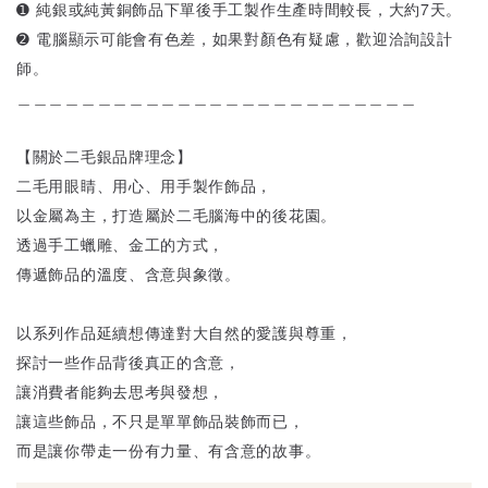
➊ 純銀或純黃銅飾品下單後手工製作生產時間較長，大約7天。
➋ 電腦顯示可能會有色差，如果對顏色有疑慮，歡迎洽詢設計
師。
＿＿＿＿＿＿＿＿＿＿＿＿＿＿＿＿＿＿＿＿＿＿＿＿＿
【關於二毛銀品牌理念】
二毛用眼睛、用心、用手製作飾品，
以金屬為主，打造屬於二毛腦海中的後花園。
透過手工蠟雕、金工的方式，
傳遞飾品的溫度、含意與象徵。
以系列作品延續想傳達對大自然的愛護與尊重，
探討一些作品背後真正的含意，
讓消費者能夠去思考與發想，
讓這些飾品，不只是單單飾品裝飾而已，
而是讓你帶走一份有力量、有含意的故事。