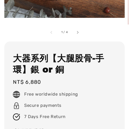
1
/
4
大器系列【大腿股骨-手
環】銀 or 銅
Regular
NT$ 6,880
price
Free worldwide shipping
Secure payments
7 Days Free Return