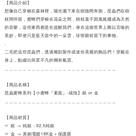
【商品介紹】
想像自己穿梭在森林裡，陽光灑下來在樹陰間奔跑，昆蟲們在樹
枝間停留，蜜蜂們穿梭在花朵之間，樹枝葉子因風搖擺成為天然
的音樂，這些東西都是在提醒我們，身在這個世界上難以言喻的
美妙，即便只是藍天當中的一朵雲，珍惜眼前當下的事物。
.
二毛把這些昆蟲們，透過雕刻製作成迷你美麗的飾品們！穿戴在
身上，點綴出與眾不凡的獨有氣質。
＿＿＿＿＿＿＿＿＿＿＿＿＿＿＿＿＿＿＿＿＿＿＿＿＿
【商品名稱】
昆蟲蜜蜂系列【小蜜蜂『素面』-戒指】銀 or 金
＿＿＿＿＿＿＿＿＿＿＿＿＿＿＿＿＿＿＿＿＿＿＿＿＿
【商品材質】
☞ 銀 → 純銀：92.5純銀
☞ 金 → 黃銅電鍍18K金＋保護膜