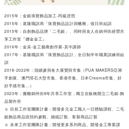
2015年：金銀珠寶飾品加工-丙級證照
2015年：基隆職訓局「珠寶飾品設計與蠟雕」假日班結訓
2015年：自創飾品品牌「二毛銀」、同時與友人在錦州街經營共
享工作室『鑠金金工』
2016年：金采-金工藝廊創作展-其中講師
2017年：基隆職訓局「珠寶飾品設計」全日制半年職業訓練班結
訓
2018-2022年：陸續參與各大展覽與市集（PUA MAKERS亞洲
手創展、澳門塔石大型市集、香港市集、日本Creema市集、好
好手感市集...）
2023年：搬離錦州街8年共享工作室，獨立在板橋開立二毛銀-飾
品製作所
☺ 目前工作室團隊計畫：開發多元金工職人一日體驗課程、二毛
銀飾品商品區預約參觀、婚戒訂製、客製商品訂製
☺ 未來工作室團隊計畫：開發更多系列商品、開發金工專業課