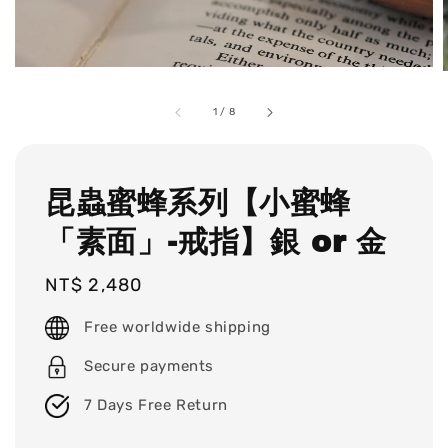
1
/
8
昆蟲蜜蜂系列【小蜜蜂
「素面」-戒指】銀 or 金
Regular
NT$ 2,480
price
Free worldwide shipping
Secure payments
7 Days Free Return