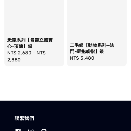
恐龍系列【暴龍立體實
二毛銀【動物系列─法
心-項鍊】銀
鬥-環抱戒指】銀
Regular
NT$ 2,680
-
NT$
Regular
NT$ 3,480
price
2,880
price
聯繫我們