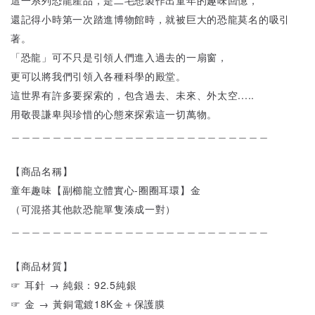
這一系列恐龍產品，是二毛想製作出童年的趣味回憶，
還記得小時第一次踏進博物館時，就被巨大的恐龍莫名的吸引
著。
「恐龍」可不只是引領人們進入過去的一扇窗，
更可以將我們引領入各種科學的殿堂。
這世界有許多要探索的，包含過去、未來、外太空.....
用敬畏謙卑與珍惜的心態來探索這一切萬物。
＿＿＿＿＿＿＿＿＿＿＿＿＿＿＿＿＿＿＿＿＿＿＿＿＿
【商品名稱】
童年趣味【副櫛龍立體實心-圈圈耳環】金
（可混搭其他款恐龍單隻湊成一對）
＿＿＿＿＿＿＿＿＿＿＿＿＿＿＿＿＿＿＿＿＿＿＿＿＿
【商品材質】
☞ 耳針 → 純銀：92.5純銀
☞ 金 → 黃銅電鍍18K金＋保護膜