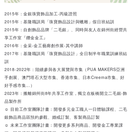
2015年：金銀珠寶飾品加工-丙級證照
2015年：基隆職訓局「珠寶飾品設計與蠟雕」假日班結訓
2015年：自創飾品品牌「二毛銀」、同時與友人在錦州街經營共
享工作室『鑠金金工』
2016年：金采-金工藝廊創作展-其中講師
2017年：基隆職訓局「珠寶飾品設計」全日制半年職業訓練班結
訓
2018-2022年：陸續參與各大展覽與市集（PUA MAKERS亞洲
手創展、澳門塔石大型市集、香港市集、日本Creema市集、好
好手感市集...）
2023年：搬離錦州街8年共享工作室，獨立在板橋開立二毛銀-飾
品製作所
☺ 目前工作室團隊計畫：開發多元金工職人一日體驗課程、二毛
銀飾品商品區預約參觀、婚戒訂製、客製商品訂製
☺ 未來工作室團隊計畫：開發更多系列商品、開發金工專業課