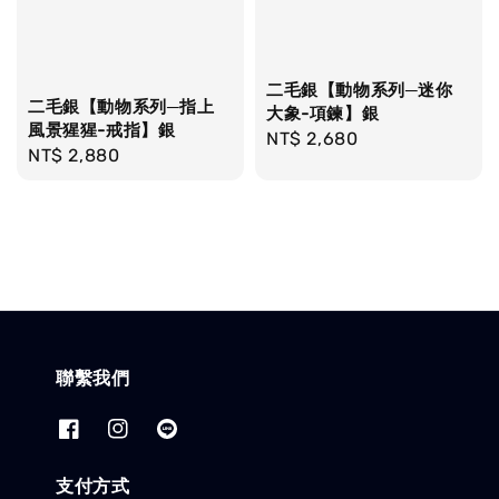
二毛銀【動物系列─迷你
二毛銀【動物系列─指上
大象-項鍊】銀
風景猩猩-戒指】銀
Regular
NT$ 2,680
Regular
NT$ 2,880
price
price
聯繫我們
支付方式