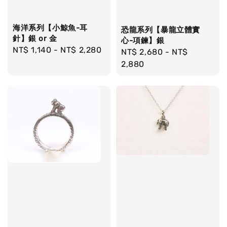
海洋系列【小鯨魚-耳
恐龍系列【暴龍立體實
針】銀 or 金
心-項鍊】銀
Regular
NT$ 1,140
-
NT$ 2,280
Regular
NT$ 2,680
-
NT$
price
price
2,880