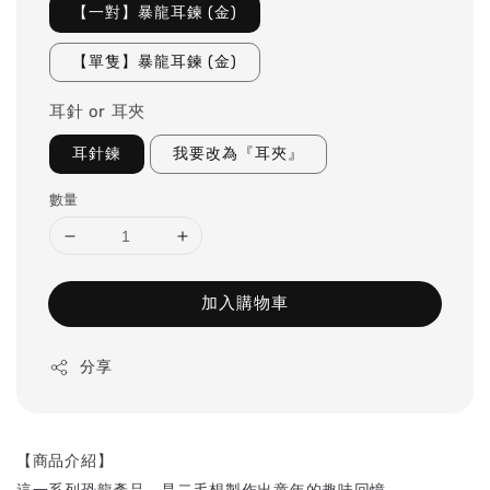
【一對】暴龍耳鍊 (金)
【單隻】暴龍耳鍊 (金)
耳針 or 耳夾
耳針鍊
我要改為『耳夾』
數量
加入購物車
分享
【商品介紹】
這一系列恐龍產品，是二毛想製作出童年的趣味回憶，