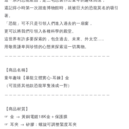
還記得小時第一次踏進博物館時，就被巨大的恐龍莫名的吸引
著。
「恐龍」可不只是引領人們進入過去的一扇窗，
更可以將我們引領入各種科學的殿堂。
這世界有許多要探索的，包含過去、未來、外太空.....
用敬畏謙卑與珍惜的心態來探索這一切萬物。
＿＿＿＿＿＿＿＿＿＿＿＿＿＿＿＿＿＿＿＿＿＿＿＿＿
【商品名稱】
童年趣味【暴龍立體實心-耳鍊】金
（可混搭其他款恐龍單隻湊成一對）
＿＿＿＿＿＿＿＿＿＿＿＿＿＿＿＿＿＿＿＿＿＿＿＿＿
【商品材質】
☞ 金 → 黃銅電鍍18K金＋保護膜
☞ 耳夾 → 矽膠：螺旋可調整緊度耳夾