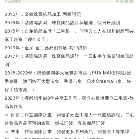
2015年：金銀珠寶飾品加工-丙級證照
2015年：基隆職訓局「珠寶飾品設計與蠟雕」假日班結訓
2015年：自創飾品品牌「二毛銀」、同時與友人在錦州街經營共
享工作室『鑠金金工』
2016年：金采-金工藝廊創作展-其中講師
2017年：基隆職訓局「珠寶飾品設計」全日制半年職業訓練班結
訓
2018-2022年：陸續參與各大展覽與市集（PUA MAKERS亞洲
手創展、澳門塔石大型市集、香港市集、日本Creema市集、好
好手感市集...）
2023年：搬離錦州街8年共享工作室，獨立在板橋開立二毛銀-飾
品製作所
☺ 目前工作室團隊計畫：開發多元金工職人一日體驗課程、二毛
銀飾品商品區預約參觀、婚戒訂製、客製商品訂製
☺ 未來工作室團隊計畫：開發更多系列商品、開發金工專業課